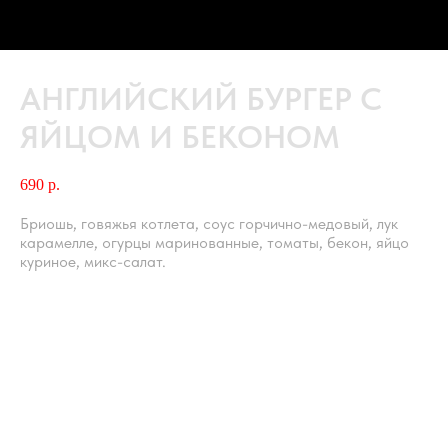
АНГЛИЙСКИЙ БУРГЕР С
ЯЙЦОМ И БЕКОНОМ
690
р.
Бриошь, говяжья котлета, соус горчично-медовый, лук
карамелле, огурцы маринованные, томаты, бекон, яйцо
куриное, микс-салат.