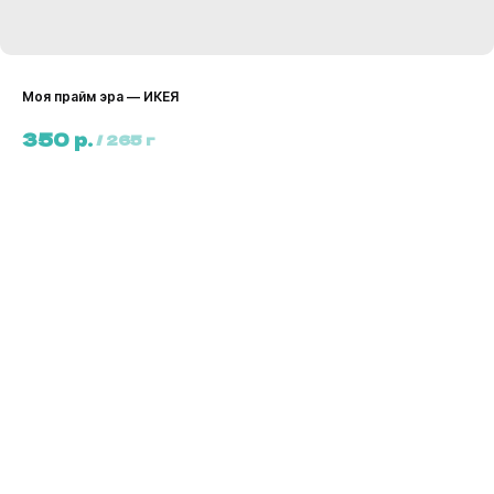
Моя прайм эра — ИКЕЯ
р.
350
/
265 г