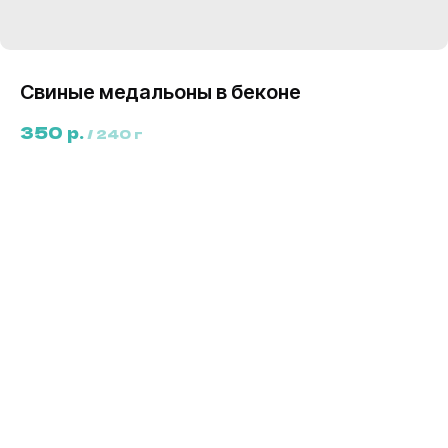
Свиные медальоны в беконе
350
р.
/
240 г