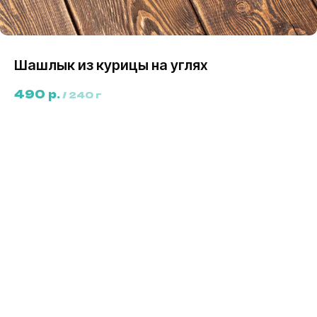
Шашлык из курицы на углях
490
р.
/
240 г