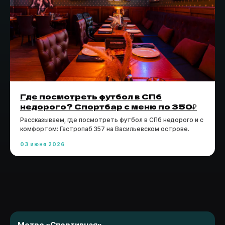
Где посмотреть футбол в СПб
ЗАБРОНИРОВАТЬ СТОЛ
недорого? Спортбар с меню по 350₽
ЗАБРОНИРОВАТЬ МЕРОПРИЯТИЕ
Рассказываем, где посмотреть футбол в СПб недорого и с
комфортом: Гастропаб 357 на Васильевском острове.
ГАСТРОБОКСЫ
03 июня 2026
МЕНЮ
АКЦИИ
БОНУСЫ
ОТЗЫВЫ
КОНТАКТЫ
БЛОГ
Метро «Спортивная»