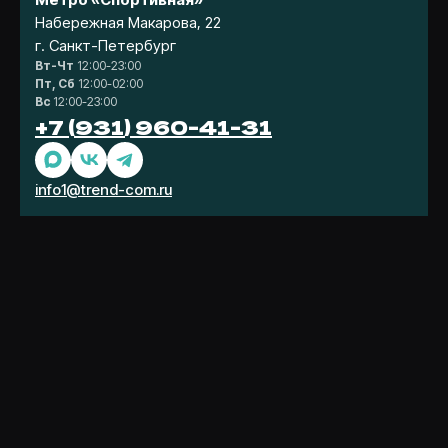
Набережная Макарова, 22
г. Санкт-Петербург
Вт-Чт
12:00-23:00
Политика конфиденциальности
Пт, Сб
12:00-02:00
Согласие на обработку персональных данных
Вс
12:00-23:00
Информация на сайте не является публичной
+7 (931) 960-41-31
офертой.
© 2026 ООО «Краски вкуса»
info1@trend-com.ru